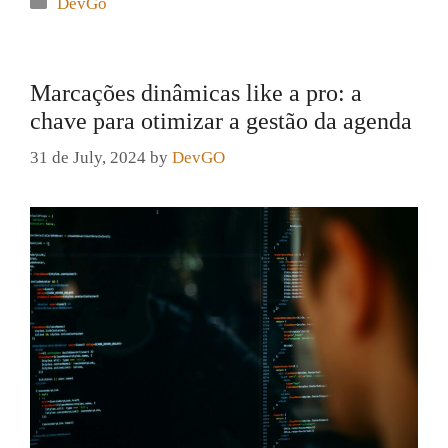
Categories
DevGo
Marcações dinâmicas like a pro: a
chave para otimizar a gestão da agenda
31 de July, 2024
by
DevGO