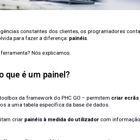
igências constantes dos clientes, os programadores con
ida para fazer a diferença:
painéis
.
a ferramenta? Nós explicamos.
: o que é um painel?
a toolbox da framework do PHC GO – permitem
criar ecrãs
os a uma tabela específica da base de dados.
litam criar
painéis à medida do utilizador
com informação 
.