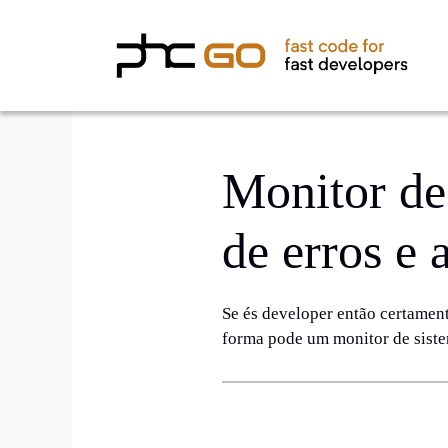
Skip
to
content
Monitor de 
de erros e 
Se és developer então certament
forma pode um monitor de siste